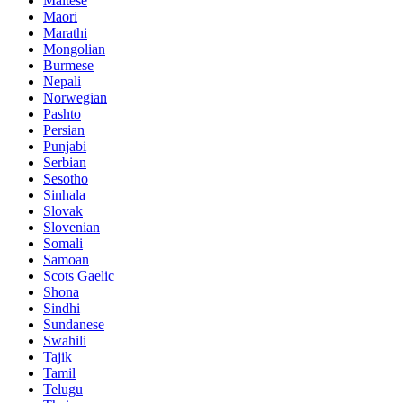
Maltese
Maori
Marathi
Mongolian
Burmese
Nepali
Norwegian
Pashto
Persian
Punjabi
Serbian
Sesotho
Sinhala
Slovak
Slovenian
Somali
Samoan
Scots Gaelic
Shona
Sindhi
Sundanese
Swahili
Tajik
Tamil
Telugu