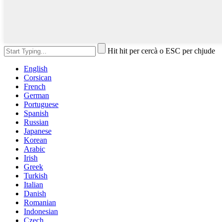
Hit hit per cercà o ESC per chjude
English
Corsican
French
German
Portuguese
Spanish
Russian
Japanese
Korean
Arabic
Irish
Greek
Turkish
Italian
Danish
Romanian
Indonesian
Czech