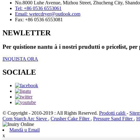
No.8000 Luhe Avenue, Mizhou Street, Zhucheng City, Shand
Tel:
+86 0536 6553061
Email:
wetecdryer@outlook.com
Fax:
+86 0536 6553081
NEWLETTER
Per quistione nantu à i nostri prudutti o pricelist, per
INQUISTA ORA
SOCIALE
© Copyright - 2010-2019 : All Rights Reserved.
Prodotti caldi
-
Site
Corn Starch Arc Sieve
,
Crusher Cake Filter
,
Pressure Sand Filter
,
H
Mandà u Email
x