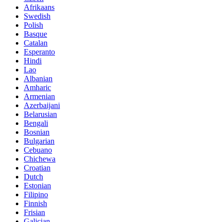
Afrikaans
Swedish
Polish
Basque
Catalan
Esperanto
Hindi
Lao
Albanian
Amharic
Armenian
Azerbaijani
Belarusian
Bengali
Bosnian
Bulgarian
Cebuano
Chichewa
Croatian
Dutch
Estonian
Filipino
Finnish
Frisian
Galician