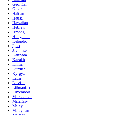
Georgian
Gujarati
Haitian
Hausa
Hawaiian
Hebrew
Hmong
Hungarian
Icelandic
Igbo
Javanese
Kannada
Kazakh
Khmer
Kurdish
Kyrgyz
Latin
Latvian
Lithuanian
Luxembou..
Macedonian
Malagasy
Malay
Malayalam