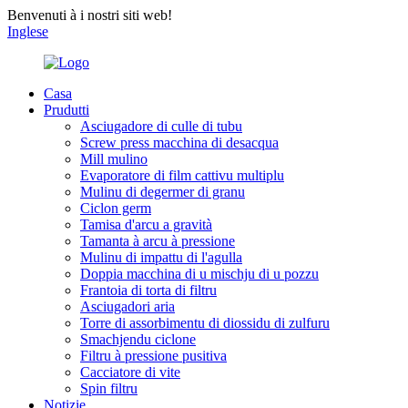
Benvenuti à i nostri siti web!
Inglese
Casa
Prudutti
Asciugadore di culle di tubu
Screw press macchina di desacqua
Mill mulino
Evaporatore di film cattivu multiplu
Mulinu di degermer di granu
Ciclon germ
Tamisa d'arcu a gravità
Tamanta à arcu à pressione
Mulinu di impattu di l'agulla
Doppia macchina di u mischju di u pozzu
Frantoia di torta di filtru
Asciugadori aria
Torre di assorbimentu di diossidu di zulfuru
Smachjendu ciclone
Filtru à pressione pusitiva
Cacciatore di vite
Spin filtru
Notizie